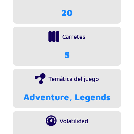
20
Carretes
5
Temática del juego
Adventure, Legends
Volatilidad