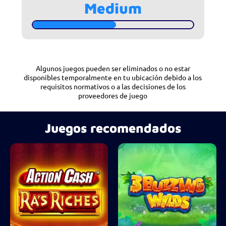
Medium
Algunos juegos pueden ser eliminados o no estar
disponibles temporalmente en tu ubicación debido a los
requisitos normativos o a las decisiones de los
proveedores de juego
Juegos recomendados