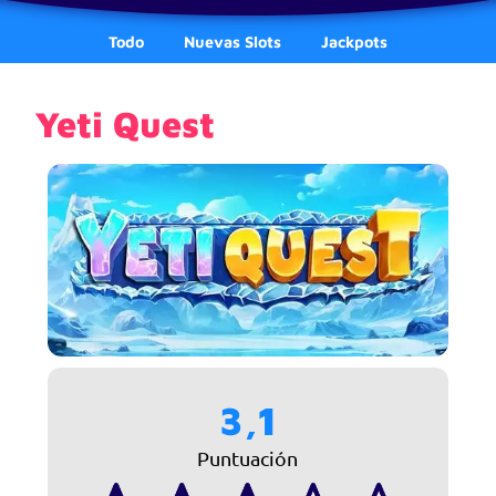
Todo
Nuevas Slots
Jackpots
Yeti Quest
3,1
Puntuación