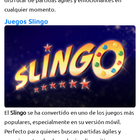
cualquier momento.
Juegos Slingo
El
Slingo
se ha convertido en uno de los juegos más
populares, especialmente en su versión móvil.
Perfecto para quienes buscan partidas ágiles y