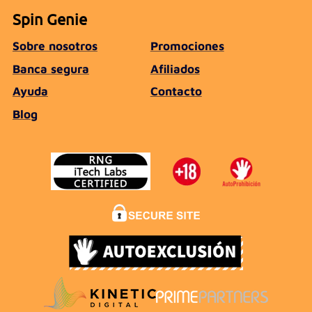
Spin Genie
Sobre nosotros
Promociones
Banca segura
Afiliados
Ayuda
Contacto
Blog