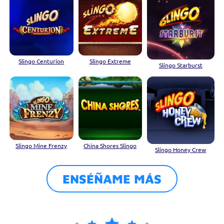
Slingo Centurion
Slingo Extreme
Slingo Starburst
Slingo Mine Frenzy
China Shores Slingo
Slingo Honey Crew
ENSÉÑAME MÁS