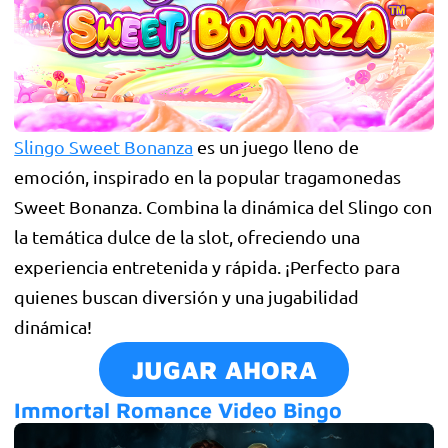
Slingo Sweet Bonanza
es un juego lleno de
emoción, inspirado en la popular tragamonedas
Sweet Bonanza. Combina la dinámica del Slingo con
la temática dulce de la slot, ofreciendo una
experiencia entretenida y rápida. ¡Perfecto para
quienes buscan diversión y una jugabilidad
dinámica!
JUGAR AHORA
Immortal Romance Video Bingo