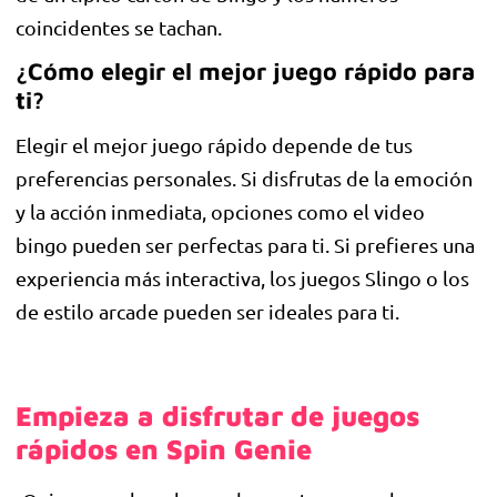
coincidentes se tachan.
¿Cómo elegir el mejor juego rápido para
ti?
Elegir el mejor juego rápido depende de tus
preferencias personales. Si disfrutas de la emoción
y la acción inmediata, opciones como el video
bingo pueden ser perfectas para ti. Si prefieres una
experiencia más interactiva, los juegos Slingo o los
de estilo arcade pueden ser ideales para ti.
Empieza a disfrutar de juegos
rápidos en Spin Genie