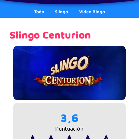
Todo
Slingo
Video Bingo
Slingo Centurion
3,6
Puntuación