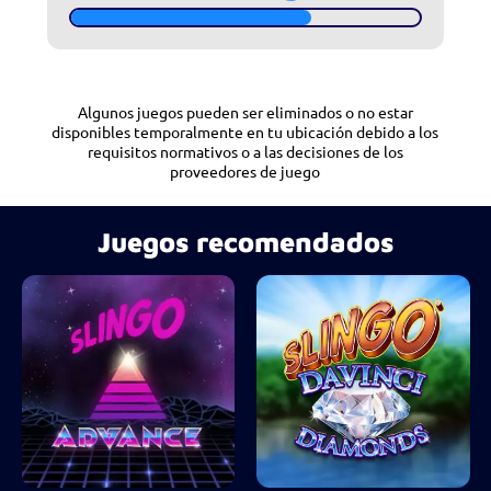
Algunos juegos pueden ser eliminados o no estar
disponibles temporalmente en tu ubicación debido a los
requisitos normativos o a las decisiones de los
proveedores de juego
Juegos recomendados