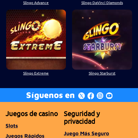
Slingo Advance
Slingo DaVinci Diamonds
Slingo Extreme
Slingo Starburst
Síguenos en
Juegos de casino
Seguridad y
privacidad
Slots
Juego Más Seguro
Juegos Rápidos