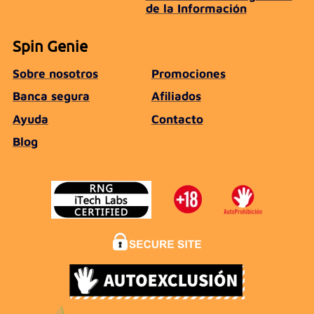
de la Información
Spin Genie
Sobre nosotros
Promociones
Banca segura
Afiliados
Ayuda
Contacto
Blog