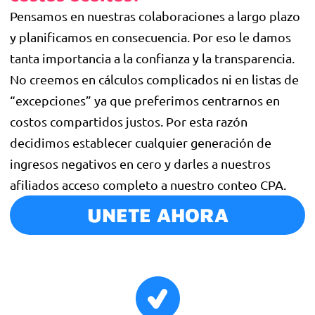
Pensamos en nuestras colaboraciones a largo plazo
y planificamos en consecuencia. Por eso le damos
tanta importancia a la confianza y la transparencia.
No creemos en cálculos complicados ni en listas de
“excepciones” ya que preferimos centrarnos en
costos compartidos justos. Por esta razón
decidimos establecer cualquier generación de
ingresos negativos en cero y darles a nuestros
afiliados acceso completo a nuestro conteo CPA.
UNETE AHORA