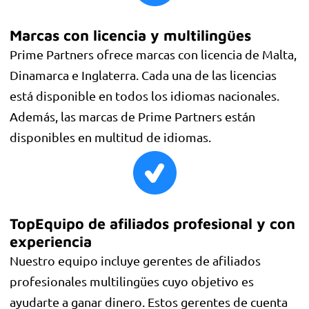
Marcas con licencia y multilingües
Prime Partners ofrece marcas con licencia de Malta,
Dinamarca e Inglaterra. Cada una de las licencias
está disponible en todos los idiomas nacionales.
Además, las marcas de Prime Partners están
disponibles en multitud de idiomas.
TopEquipo de afiliados profesional y con
experiencia
Nuestro equipo incluye gerentes de afiliados
profesionales multilingües cuyo objetivo es
ayudarte a ganar dinero. Estos gerentes de cuenta