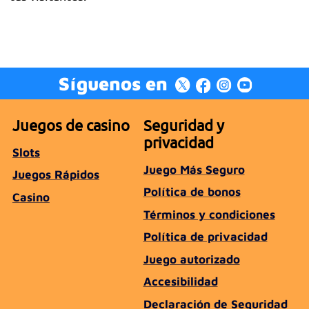
Síguenos en
Juegos de casino
Seguridad y
privacidad
Slots
Juego Más Seguro
Juegos Rápidos
Política de bonos
Casino
Términos y condiciones
Política de privacidad
Juego autorizado
Accesibilidad
Declaración de Seguridad