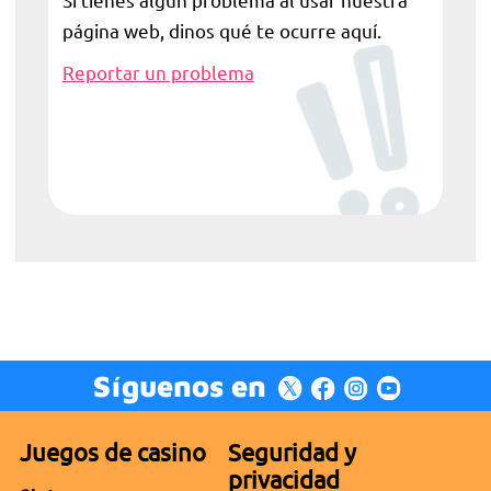
página web, dinos qué te ocurre aquí.
Reportar un problema
Síguenos en
Juegos de casino
Seguridad y
privacidad