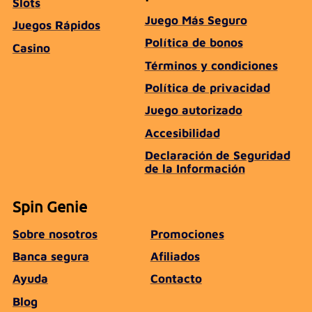
Slots
Juego Más Seguro
Juegos Rápidos
Política de bonos
Casino
Términos y condiciones
Política de privacidad
Juego autorizado
Accesibilidad
Declaración de Seguridad
de la Información
Spin Genie
Sobre nosotros
Promociones
Banca segura
Afiliados
Ayuda
Contacto
Blog