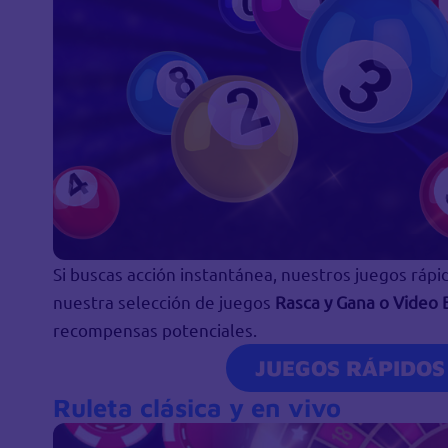
Si buscas acción instantánea, nuestros juegos rápid
nuestra selección de juegos
Rasca y Gana o Video 
recompensas potenciales.
JUEGOS RÁPIDOS
Ruleta clásica y en vivo