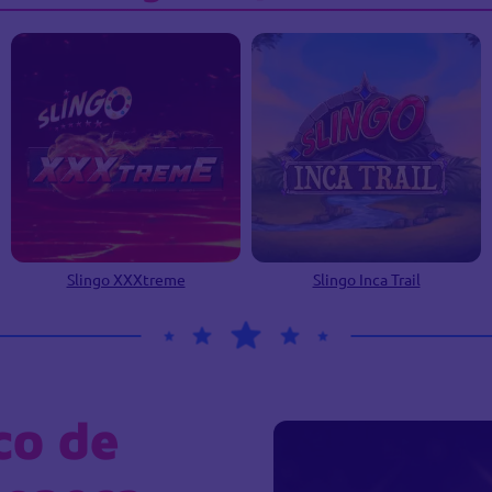
Slingo XXXtreme
Slingo Inca Trail
co de