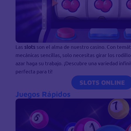
Las
slots
son el alma de nuestro casino. Con temáti
mecánicas sencillas, solo necesitas girar los rodill
azar haga su trabajo. ¡Descubre una variedad infini
perfecta para ti!
SLOTS ONLINE
Juegos Rápidos