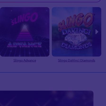
Slingo Advance
Slingo DaVinci Diamonds