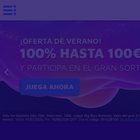
Solo 1er depósito (mín 10€). Bono máx. 100€. Juego: Big Bass Bonanza, Valor del giro: 0,1
menor). Inicio: 01/07/2026, Fin: 16/08/2026 GMT. Usa el código: BMGSB100.
Se aplica Pol