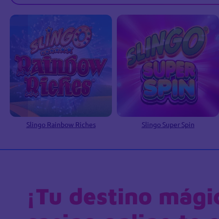
Slingo Rainbow Riches
Slingo Super Spin
¡Tu destino mági