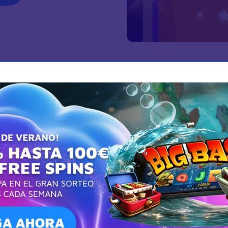
riencia de casino online en E
riencia de jugar en Spin Genie, no querrás jugar en ning
Lo último en juegos
uestro catálogo se actualiza constantemente
Somos un c
corporando todas las novedades de los
lo que gar
ejores proveedores internacionales
.
juego resp