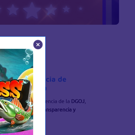
spaña
ún otro lugar.
Una experiencia de
casino segura
asino online con licencia de la
DGOJ
,
antiza
seguridad, transparencia y
onsable
.