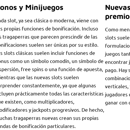
onos y Minijuegos
Nuevas
premio
da slot, ya sea clásica o moderna, viene con
s propias funciones de bonificación. Incluso
Como menc
s tragaperras que parecen prescindir de las
slots suel
nificaciones suelen ser únicas por su estilo.
formulacio
s slots clásicas suelen incluir funciones de
juegos tan
onus como un símbolo comodín, un símbolo de
encontrar 
spersión, free spins o una función de apuesta,
pago. Hay 
entras que las nuevas slots suelen
combinacio
orprender constantemente, ya que algunas
verticales,
cluyen prácticamente todas las características
jugadores 
e existen, como multiplicadores,
ganar con c
dificadores y jackpots progresivos. De hecho,
uchas tragaperras nuevas crean sus propias
ndas de bonificación particulares.