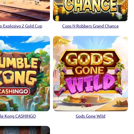
o Explosivo 2 Gold Cup
Cops N Robbers Grand Chance
le Kong CASHINGO
Gods Gone Wild