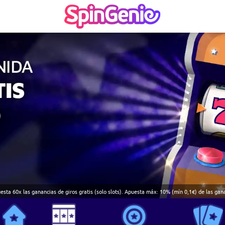
sta 60x las ganancias de giros gratis (solo slots). Apuesta máx: 10% (mín 0,1€) de las ganan