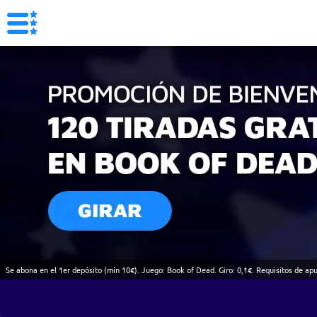
Se abona en el 1er depósito (mín 10€). Juego: Book of Dead. Giro: 0,1€. Requisitos de apue