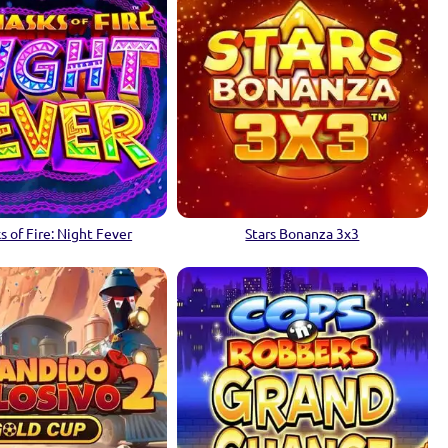
s of Fire: Night Fever
Stars Bonanza 3x3