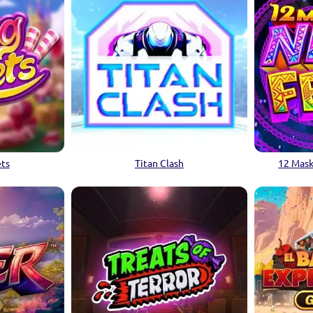
ets
Titan Clash
12 Mask