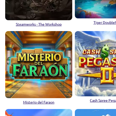
Tiger Double
Steamworks - The Workshop
Cash Spree Pega
Misterio del Faraon