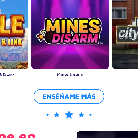
t & Link
Mines Disarm
ENSÉÑAME MÁS
ine en