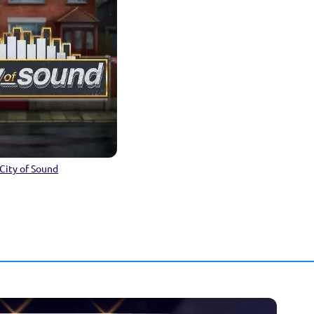
City of Sound