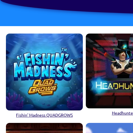
Headhunte
Fishin' Madness QUADGROWS