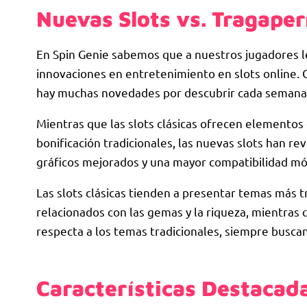
Nuevas Slots vs. Tragaper
En Spin Genie sabemos que a nuestros jugadores les
innovaciones en entretenimiento en slots online. C
hay muchas novedades por descubrir cada semana
Mientras que las slots clásicas ofrecen elementos
bonificación tradicionales, las nuevas slots han re
gráficos mejorados y una mayor compatibilidad mó
Las slots clásicas tienden a presentar temas más t
relacionados con las gemas y la riqueza, mientra
respecta a los temas tradicionales, siempre buscan
Características Destacada