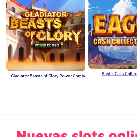
Eagle: Cash Collec
Gladiator Beasts of Glory Power Combo
Nuevas slots onl