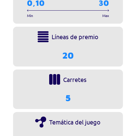
0,10
30
Min
Max
Líneas de premio
20
Carretes
5
Temática del juego