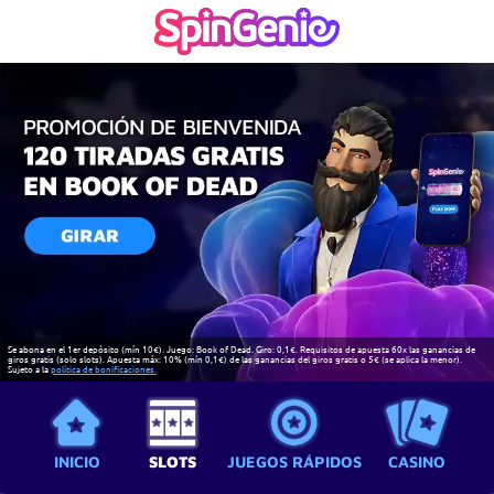
Se abona en el 1er depósito (mín 10€). Juego: Book of Dead. Giro: 0,1€. Requisitos de apuesta 60x las ganancias de
giros gratis (solo slots). Apuesta máx: 10% (mín 0,1€) de las ganancias del giros gratis o 5€ (se aplica la menor).
Sujeto a la
política de bonificaciones.
INICIO
SLOTS
JUEGOS RÁPIDOS
CASINO