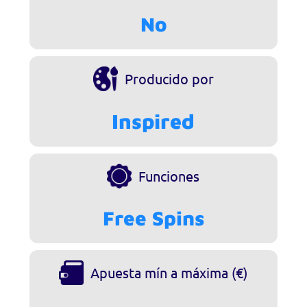
No
Producido por
Inspired
Funciones
Free Spins
Apuesta mín a máxima (€)