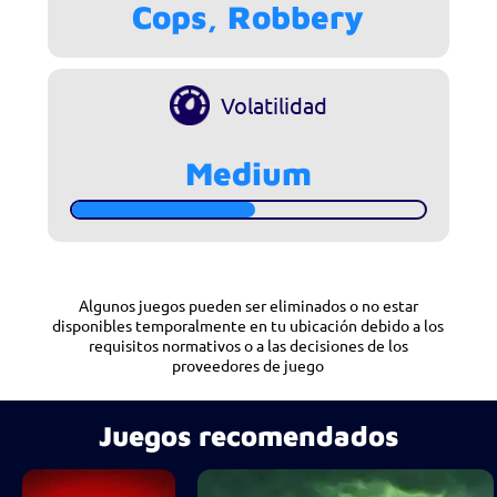
Cops, Robbery
Volatilidad
Medium
Algunos juegos pueden ser eliminados o no estar
disponibles temporalmente en tu ubicación debido a los
requisitos normativos o a las decisiones de los
proveedores de juego
Juegos recomendados