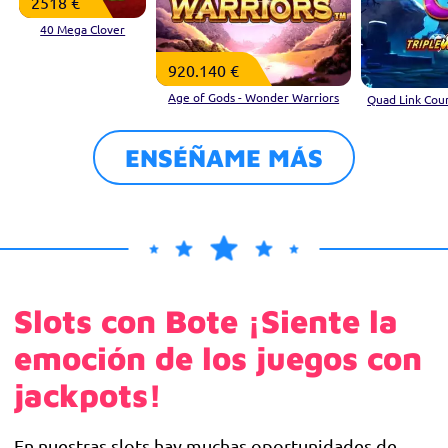
2518 €
40 Mega Clover
920.140 €
Age of Gods - Wonder Warriors
Quad Link Cou
ENSÉÑAME MÁS
Slots con Bote ¡Siente la
emoción de los juegos con
jackpots!
En nuestras slots hay muchas oportunidades de