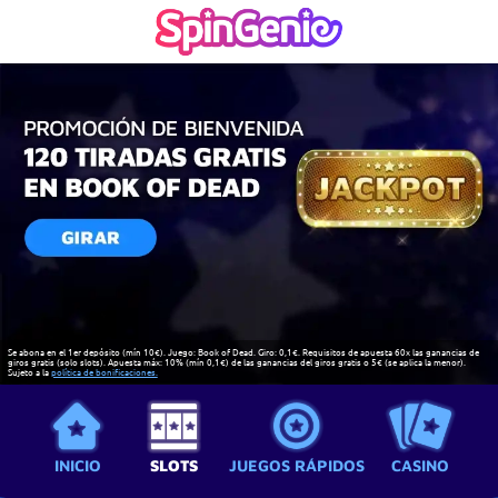
Se abona en el 1er depósito (mín 10€). Juego: Book of Dead. Giro: 0,1€. Requisitos de apuesta 60x las ganancias de
giros gratis (solo slots). Apuesta máx: 10% (mín 0,1€) de las ganancias del giros gratis o 5€ (se aplica la menor).
Sujeto a la
política de bonificaciones.
INICIO
SLOTS
JUEGOS RÁPIDOS
CASINO