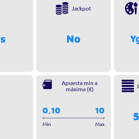
Jackpot
rs
No
Y
Apuesta mín a
máxima (€)
0,10
10
5
Min
Max