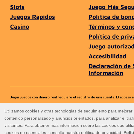
Slots
Juego Más Seg
Juegos Rápidos
Política de bon
Casino
Términos y con
Política de pri
Juego autoriza
Accesibilidad
Declaración de 
Información