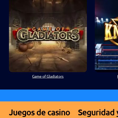
Game of Gladiators
Juegos de casino
Seguridad 