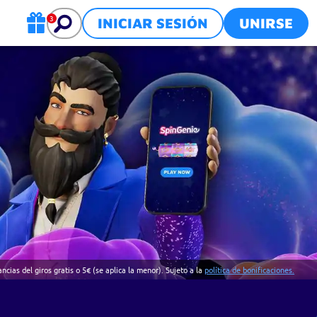
INICIAR SESIÓN
UNIRSE
cias del giros gratis o 5€ (se aplica la menor). Sujeto a la
política de bonificaciones.