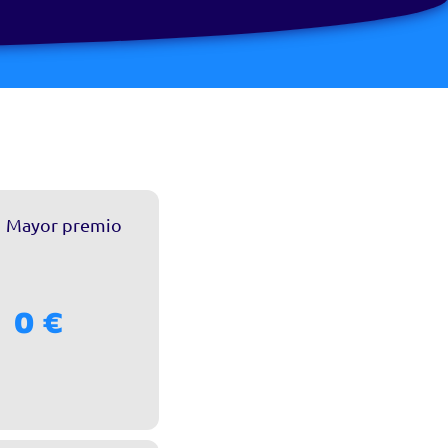
Mayor premio
0 €