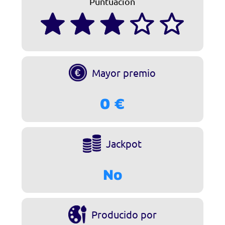
Puntuación
Mayor premio
0 €
Jackpot
No
Producido por