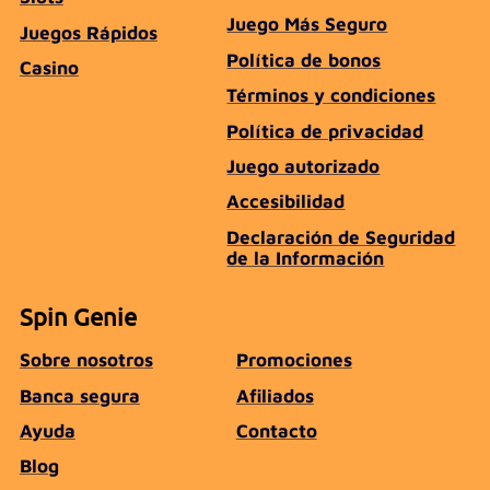
Juego Más Seguro
Juegos Rápidos
Política de bonos
Casino
Términos y condiciones
Política de privacidad
Juego autorizado
Accesibilidad
Declaración de Seguridad
de la Información
Spin Genie
Sobre nosotros
Promociones
Banca segura
Afiliados
Ayuda
Contacto
Blog