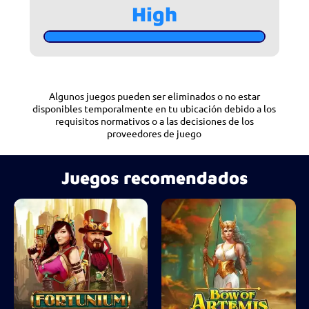
High
Algunos juegos pueden ser eliminados o no estar
disponibles temporalmente en tu ubicación debido a los
requisitos normativos o a las decisiones de los
proveedores de juego
Juegos recomendados