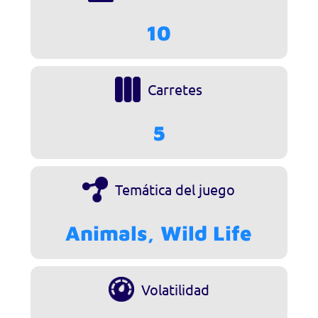
10
Carretes
5
Temática del juego
Animals, Wild Life
Volatilidad