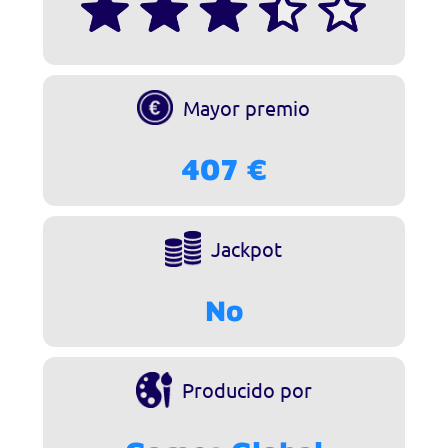
Mayor premio
407 €
Jackpot
No
Producido por