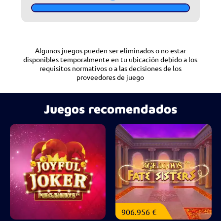
Algunos juegos pueden ser eliminados o no estar
disponibles temporalmente en tu ubicación debido a los
requisitos normativos o a las decisiones de los
proveedores de juego
Juegos recomendados
906.956 €