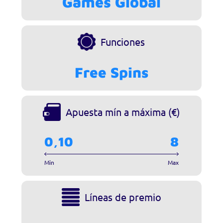
Games Global
Funciones
Free Spins
Apuesta mín a máxima (€)
0,10
8
Min
Max
Líneas de premio