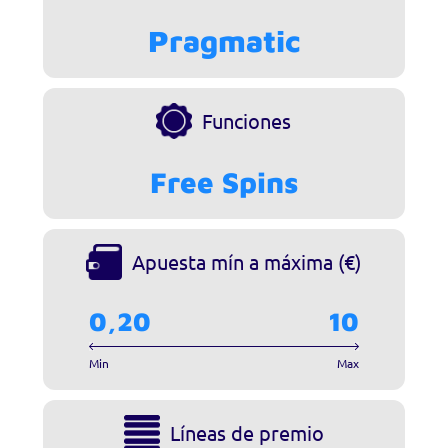
Pragmatic
Funciones
Free Spins
Apuesta mín a máxima (€)
0,20
10
Min
Max
Líneas de premio