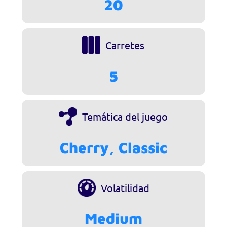
20
Carretes
5
Temática del juego
Cherry, Classic
Volatilidad
Medium