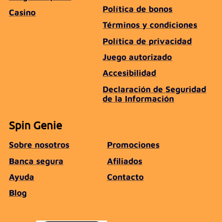
Política de bonos
Casino
Términos y condiciones
Política de privacidad
Juego autorizado
Accesibilidad
Declaración de Seguridad
de la Información
Spin Genie
Sobre nosotros
Promociones
Banca segura
Afiliados
Ayuda
Contacto
Blog