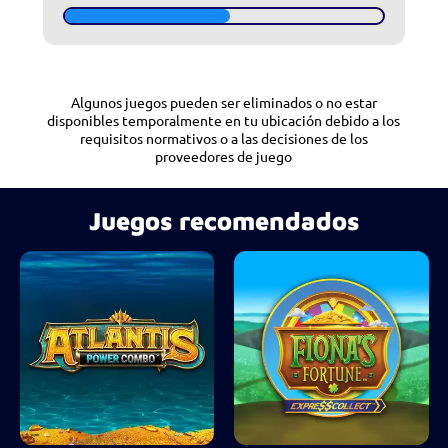
Algunos juegos pueden ser eliminados o no estar
disponibles temporalmente en tu ubicación debido a los
requisitos normativos o a las decisiones de los
proveedores de juego
Juegos recomendados