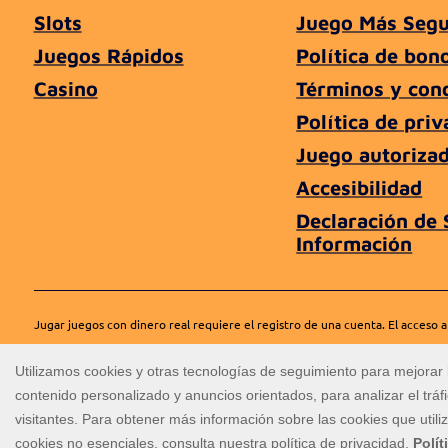
Slots
Juego Más Seg
Juegos Rápidos
Política de bon
Casino
Términos y con
Política de pri
Juego autoriza
Accesibilidad
Declaración de 
Información