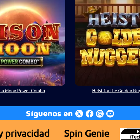
son Moon Power Combo
Heist for the Golden Nu
Síguenos en
y privacidad
Spin Genie