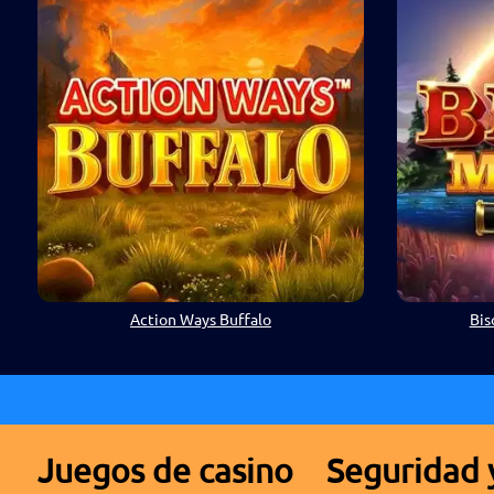
Action Ways Buffalo
Bi
Juegos de casino
Seguridad 