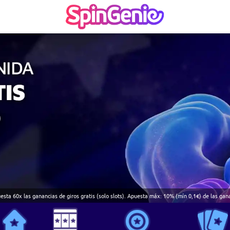
sta 60x las ganancias de giros gratis (solo slots). Apuesta máx: 10% (mín 0,1€) de las ganan