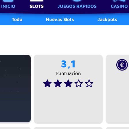
INICIO
SLOTS
JUEGOS RÁPIDOS
CASINO
Todo
Nuevas Slots
Jackpots
3,1
Puntuación