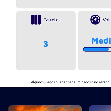
Carretes
Vola
Med
3
Algunos juegos pueden ser eliminados o no estar di