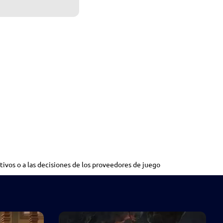
ivos o a las decisiones de los proveedores de juego