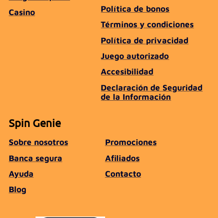
Política de bonos
Casino
Términos y condiciones
Política de privacidad
Juego autorizado
Accesibilidad
Declaración de Seguridad
de la Información
Spin Genie
Sobre nosotros
Promociones
Banca segura
Afiliados
Ayuda
Contacto
Blog