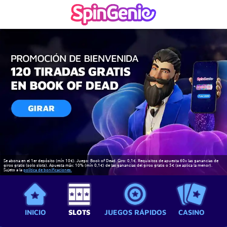
Se abona en el 1er depósito (mín 10€). Juego: Book of Dead. Giro: 0,1€. Requisitos de apuesta 60x las ganancias de
giros gratis (solo slots). Apuesta máx: 10% (mín 0,1€) de las ganancias del giros gratis o 5€ (se aplica la menor).
Sujeto a la
política de bonificaciones.
INICIO
SLOTS
JUEGOS RÁPIDOS
CASINO