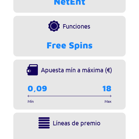
NetEnt
Funciones
Free Spins
Apuesta mín a máxima (€)
0,09
18
Min
Max
Líneas de premio