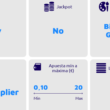
Jackpot
B
y
No
Apuesta mín a
máxima (€)
0,10
20
plier
Min
Max