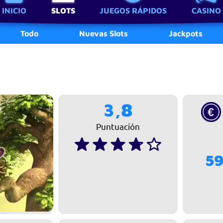
INICIO
SLOTS
JUEGOS RÁPIDOS
CASINO
Todo
Nuevas Slots
Jackpots
3,8
Puntuación
59