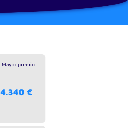
Mayor premio
4.340 €