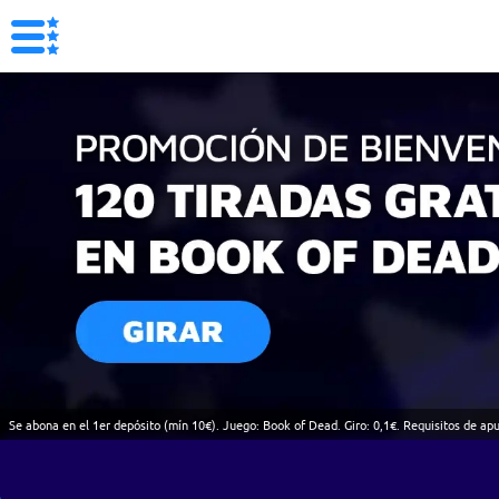
Se abona en el 1er depósito (mín 10€). Juego: Book of Dead. Giro: 0,1€. Requisitos de apue