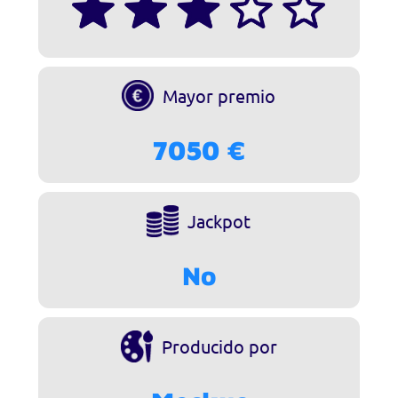
Mayor premio
7050 €
Jackpot
No
Producido por