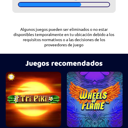
Algunos juegos pueden ser eliminados o no estar
disponibles temporalmente en tu ubicación debido a los
requisitos normativos o a las decisiones de los
proveedores de juego
Juegos recomendados