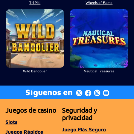
Tri Piki
Wheels of Flame
Wild Bandolier
Nautical Treasures
Síguenos en
Juegos de casino
Seguridad y
privacidad
Slots
Juego Más Seguro
Juegos Rápidos