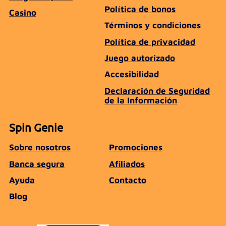
Política de bonos
Casino
Términos y condiciones
Política de privacidad
Juego autorizado
Accesibilidad
Declaración de Seguridad
de la Información
Spin Genie
Sobre nosotros
Promociones
Banca segura
Afiliados
Ayuda
Contacto
Blog