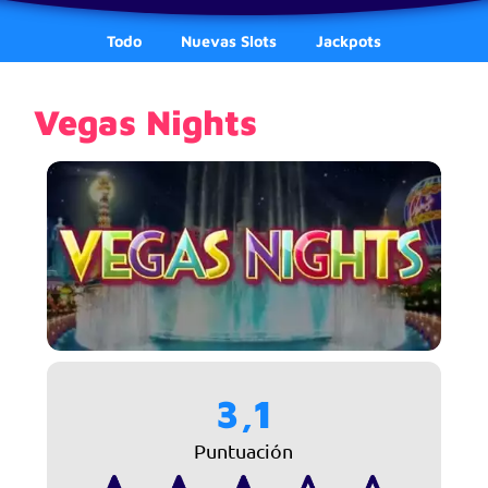
Todo
Nuevas Slots
Jackpots
Vegas Nights
3,1
Puntuación