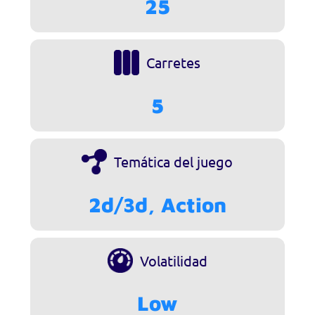
25
Carretes
5
Temática del juego
2d/3d, Action
Volatilidad
Low