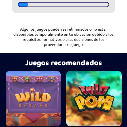
Algunos juegos pueden ser eliminados o no estar
disponibles temporalmente en tu ubicación debido a los
requisitos normativos o a las decisiones de los
proveedores de juego
Juegos recomendados