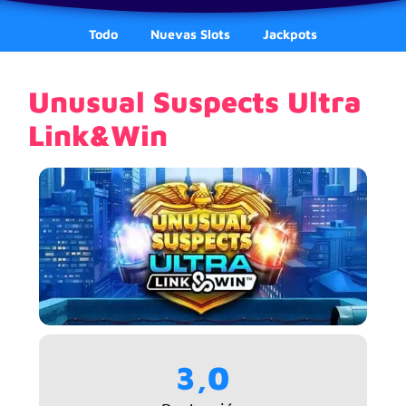
Todo
Nuevas Slots
Jackpots
Unusual Suspects Ultra
Link&Win
3,0