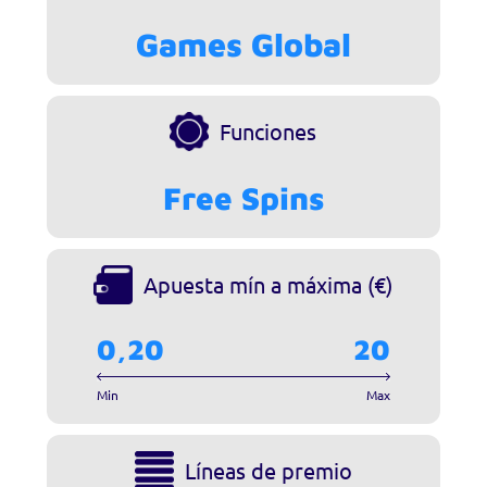
Games Global
Funciones
Free Spins
Apuesta mín a máxima (€)
0,20
20
Min
Max
Líneas de premio