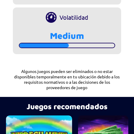
Volatilidad
Medium
Algunos juegos pueden ser eliminados o no estar
disponibles temporalmente en tu ubicación debido a los
requisitos normativos o a las decisiones de los
proveedores de juego
Juegos recomendados