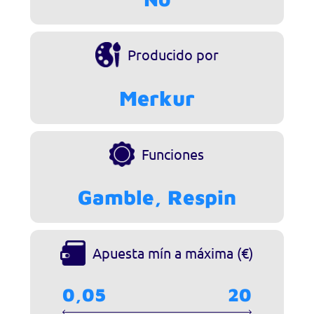
Producido por
Merkur
Funciones
Gamble, Respin
Apuesta mín a máxima (€)
0,05
20