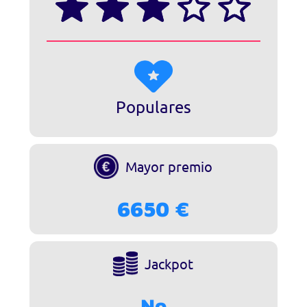
Populares
Mayor premio
6650 €
Jackpot
No