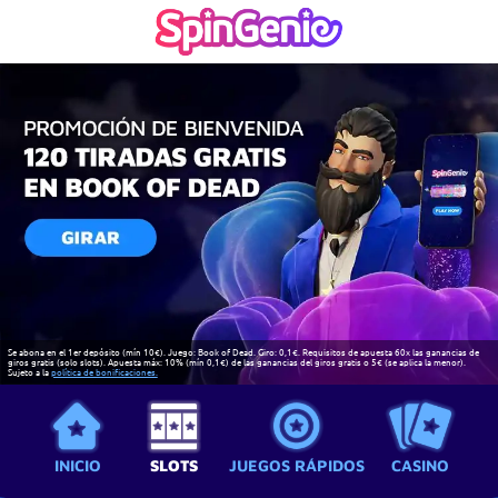
Se abona en el 1er depósito (mín 10€). Juego: Book of Dead. Giro: 0,1€. Requisitos de apuesta 60x las ganancias de
giros gratis (solo slots). Apuesta máx: 10% (mín 0,1€) de las ganancias del giros gratis o 5€ (se aplica la menor).
Sujeto a la
política de bonificaciones.
INICIO
SLOTS
JUEGOS RÁPIDOS
CASINO