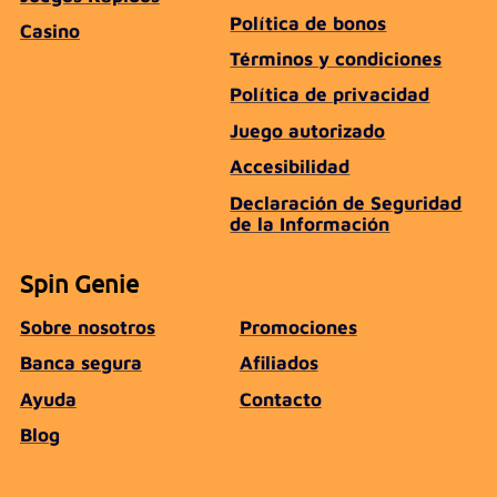
Política de bonos
Casino
Términos y condiciones
Política de privacidad
Juego autorizado
Accesibilidad
Declaración de Seguridad
de la Información
Spin Genie
Sobre nosotros
Promociones
Banca segura
Afiliados
Ayuda
Contacto
Blog