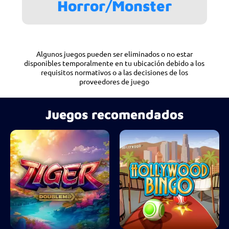
Horror/Monster
Algunos juegos pueden ser eliminados o no estar
disponibles temporalmente en tu ubicación debido a los
requisitos normativos o a las decisiones de los
proveedores de juego
Juegos recomendados