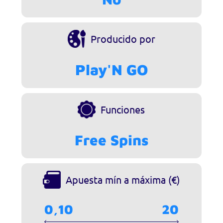
Producido por
Play'N GO
Funciones
Free Spins
Apuesta mín a máxima (€)
0,10
20