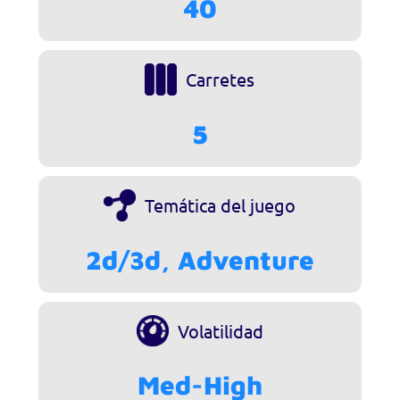
40
Carretes
5
Temática del juego
2d/3d, Adventure
Volatilidad
Med-High