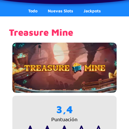
Todo
Nuevas Slots
Jackpots
Treasure Mine
3,4
Puntuación