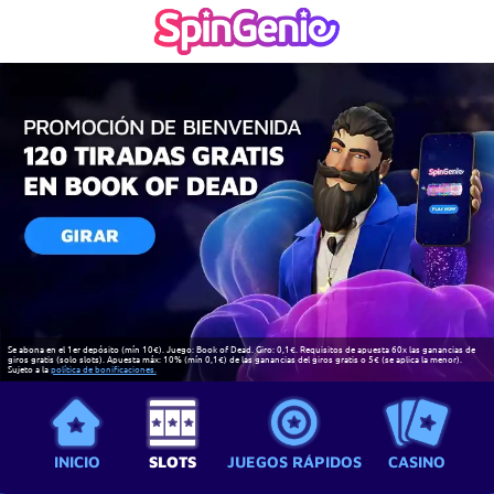
Se abona en el 1er depósito (mín 10€). Juego: Book of Dead. Giro: 0,1€. Requisitos de apuesta 60x las ganancias de
giros gratis (solo slots). Apuesta máx: 10% (mín 0,1€) de las ganancias del giros gratis o 5€ (se aplica la menor).
Sujeto a la
política de bonificaciones.
INICIO
SLOTS
JUEGOS RÁPIDOS
CASINO