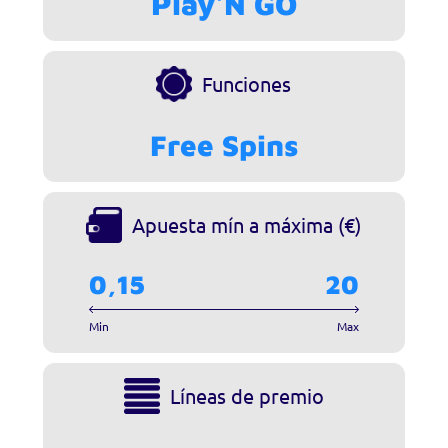
Play'N GO
Funciones
Free Spins
Apuesta mín a máxima (€)
0,15
20
Min
Max
Líneas de premio