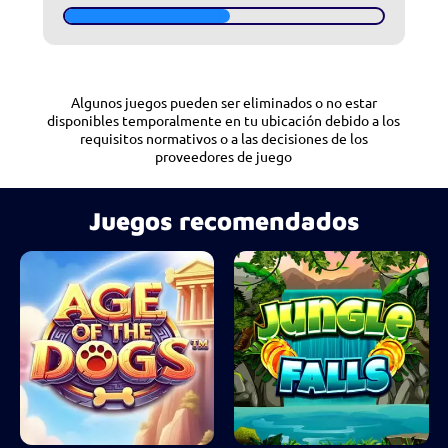
Algunos juegos pueden ser eliminados o no estar
disponibles temporalmente en tu ubicación debido a los
requisitos normativos o a las decisiones de los
proveedores de juego
Juegos recomendados