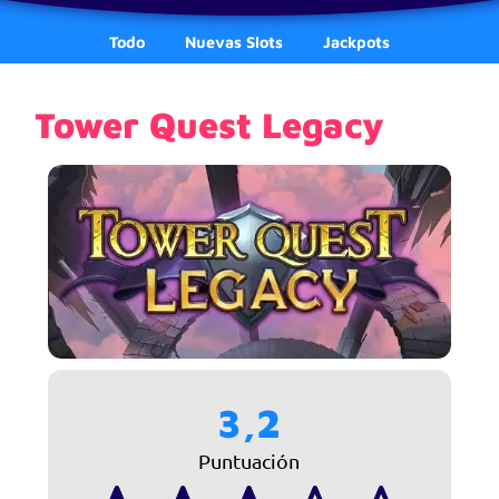
Todo
Nuevas Slots
Jackpots
Tower Quest Legacy
3,2
Puntuación