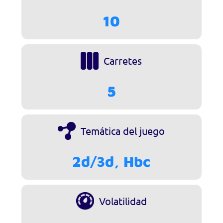
10
Carretes
5
Temática del juego
2d/3d, Hbc
Volatilidad