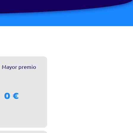
Mayor premio
0 €