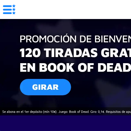
Se abona en el 1er depósito (mín 10€). Juego: Book of Dead. Giro: 0,1€. Requisitos de apue