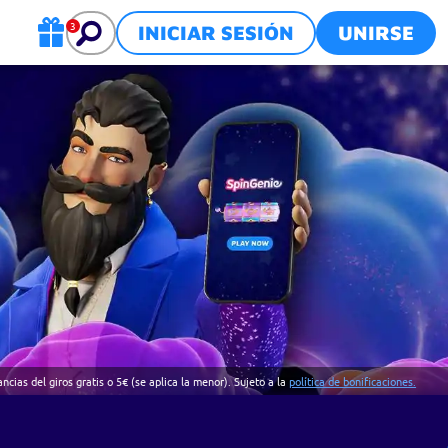
INICIAR SESIÓN
UNIRSE
cias del giros gratis o 5€ (se aplica la menor). Sujeto a la
política de bonificaciones.