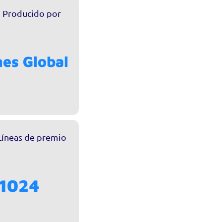
Producido por
es Global
Líneas de premio
1024