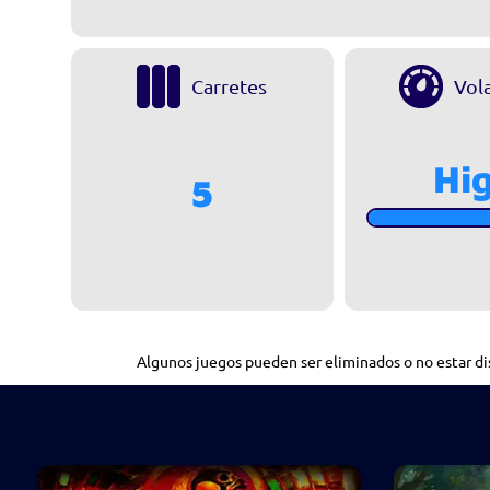
Carretes
Vola
Hi
5
Algunos juegos pueden ser eliminados o no estar di