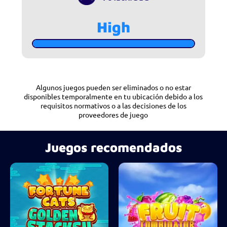
High
Algunos juegos pueden ser eliminados o no estar
disponibles temporalmente en tu ubicación debido a los
requisitos normativos o a las decisiones de los
proveedores de juego
Juegos recomendados