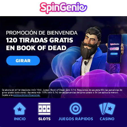
Se abona en el 1er depósito (mín 10€). Juego: Book of Dead. Giro: 0,1€. Requisitos de apuesta 60x las ganancias de
giros gratis (solo slots). Apuesta máx: 10% (mín 0,1€) de las ganancias del giros gratis o 5€ (se aplica la menor).
Sujeto a la
política de bonificaciones.
INICIO
SLOTS
JUEGOS RÁPIDOS
CASINO