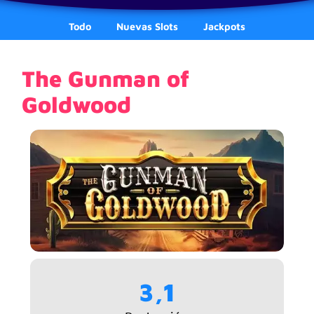
Todo
Nuevas Slots
Jackpots
The Gunman of
Goldwood
3,1