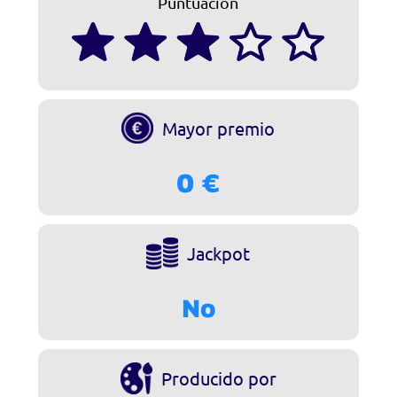
Puntuación
Mayor premio
0 €
Jackpot
No
Producido por