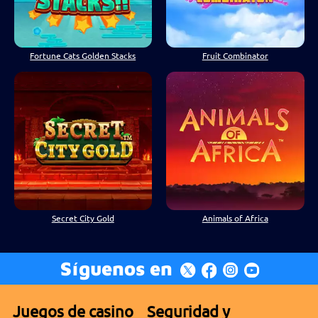
Fortune Cats Golden Stacks
Fruit Combinator
Secret City Gold
Animals of Africa
Síguenos en
Juegos de casino
Seguridad y