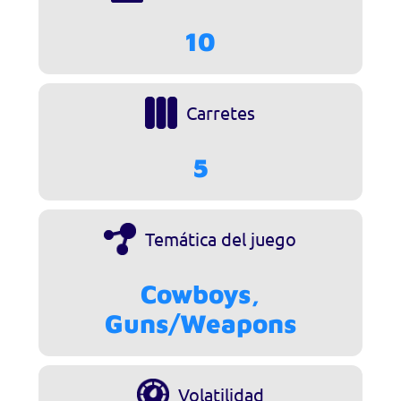
10
Carretes
5
Temática del juego
Cowboys,
Guns/Weapons
Volatilidad