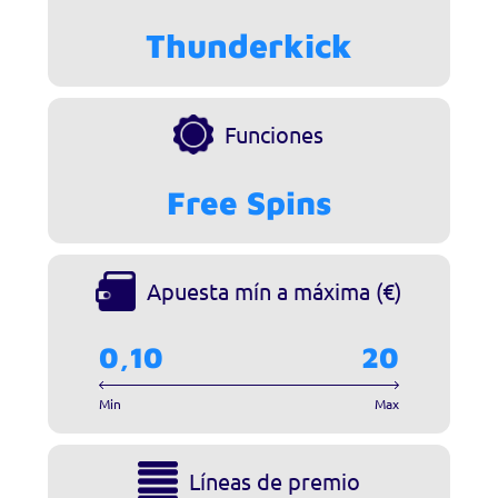
Thunderkick
Funciones
Free Spins
Apuesta mín a máxima (€)
0,10
20
Min
Max
Líneas de premio