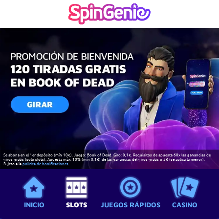
Se abona en el 1er depósito (mín 10€). Juego: Book of Dead. Giro: 0,1€. Requisitos de apuesta 60x las ganancias de
giros gratis (solo slots). Apuesta máx: 10% (mín 0,1€) de las ganancias del giros gratis o 5€ (se aplica la menor).
Sujeto a la
política de bonificaciones.
INICIO
SLOTS
JUEGOS RÁPIDOS
CASINO