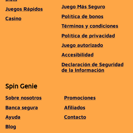
Juego Más Seguro
Juegos Rápidos
Política de bonos
Casino
Términos y condiciones
Política de privacidad
Juego autorizado
Accesibilidad
Declaración de Seguridad
de la Información
Spin Genie
Sobre nosotros
Promociones
Banca segura
Afiliados
Ayuda
Contacto
Blog