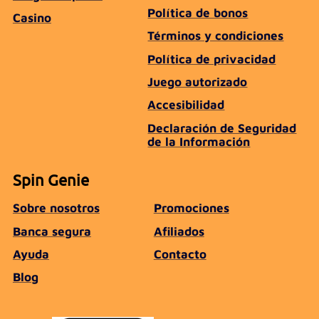
Política de bonos
Casino
Términos y condiciones
Política de privacidad
Juego autorizado
Accesibilidad
Declaración de Seguridad
de la Información
Spin Genie
Sobre nosotros
Promociones
Banca segura
Afiliados
Ayuda
Contacto
Blog