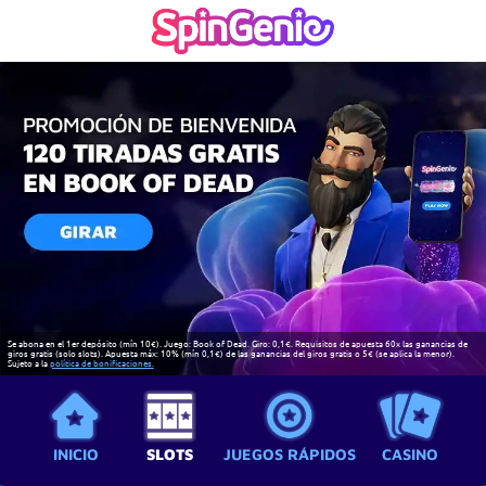
Se abona en el 1er depósito (mín 10€). Juego: Book of Dead. Giro: 0,1€. Requisitos de apuesta 60x las ganancias de
giros gratis (solo slots). Apuesta máx: 10% (mín 0,1€) de las ganancias del giros gratis o 5€ (se aplica la menor).
Sujeto a la
política de bonificaciones.
INICIO
SLOTS
JUEGOS RÁPIDOS
CASINO