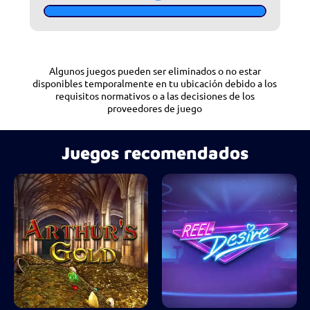
Algunos juegos pueden ser eliminados o no estar
disponibles temporalmente en tu ubicación debido a los
requisitos normativos o a las decisiones de los
proveedores de juego
Juegos recomendados