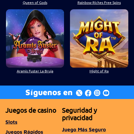
Queen of Gods
Rainbow Riches Free Spins
Aramis Fuster La Bruja
Might of Ra
Síguenos en
Juegos de casino
Seguridad y
privacidad
Slots
Juego Más Seguro
Juegos Rápidos