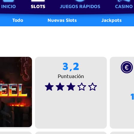
INICIO
SLOTS
JUEGOS RÁPIDOS
CASINO
Todo
Nuevas Slots
Jackpots
3,2
Puntuación