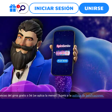
INICIAR SESIÓN
UNIRSE
cias del giros gratis o 5€ (se aplica la menor). Sujeto a la
política de bonificaciones.