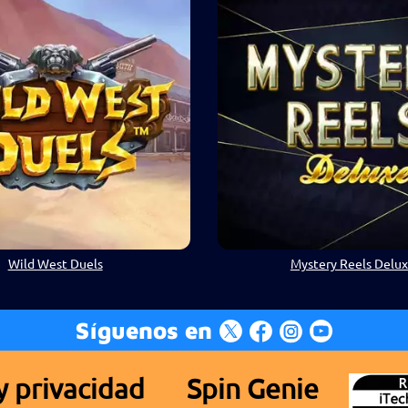
Wild West Duels
Mystery Reels Delu
Síguenos en
y privacidad
Spin Genie