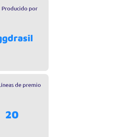
Producido por
ggdrasil
Líneas de premio
20