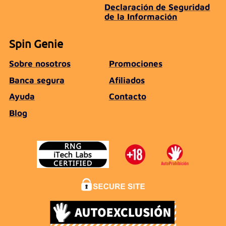
Declaración de Seguridad
de la Información
Spin Genie
Sobre nosotros
Promociones
Banca segura
Afiliados
Ayuda
Contacto
Blog