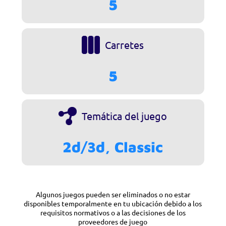
5
Carretes
5
Temática del juego
2d/3d, Classic
Algunos juegos pueden ser eliminados o no estar
disponibles temporalmente en tu ubicación debido a los
requisitos normativos o a las decisiones de los
proveedores de juego