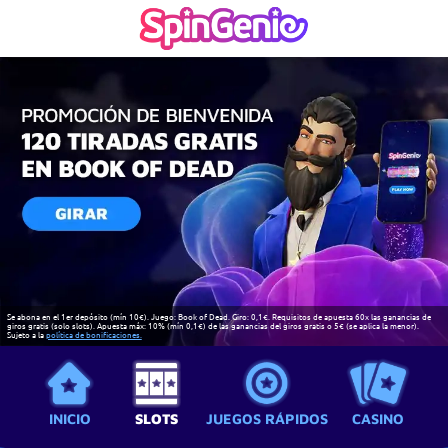
Se abona en el 1er depósito (mín 10€). Juego: Book of Dead. Giro: 0,1€. Requisitos de apuesta 60x las ganancias de
giros gratis (solo slots). Apuesta máx: 10% (mín 0,1€) de las ganancias del giros gratis o 5€ (se aplica la menor).
Sujeto a la
política de bonificaciones.
INICIO
SLOTS
JUEGOS RÁPIDOS
CASINO