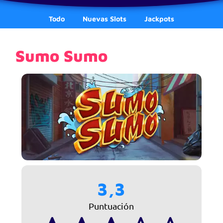
Todo
Nuevas Slots
Jackpots
Sumo Sumo
3,3
Puntuación