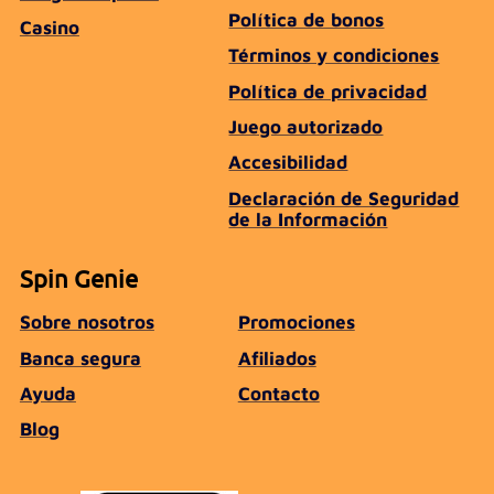
Política de bonos
Casino
Términos y condiciones
Política de privacidad
Juego autorizado
Accesibilidad
Declaración de Seguridad
de la Información
Spin Genie
Sobre nosotros
Promociones
Banca segura
Afiliados
Ayuda
Contacto
Blog