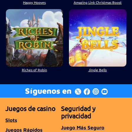
Happy Hooves
Amazing Link Christmas Boost
Riches of Robin
Jingle Bells
Síguenos en
Juegos de casino
Seguridad y
privacidad
Slots
Juego Más Seguro
Juegos Rápidos