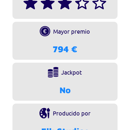
Mayor premio
794 €
Jackpot
No
Producido por