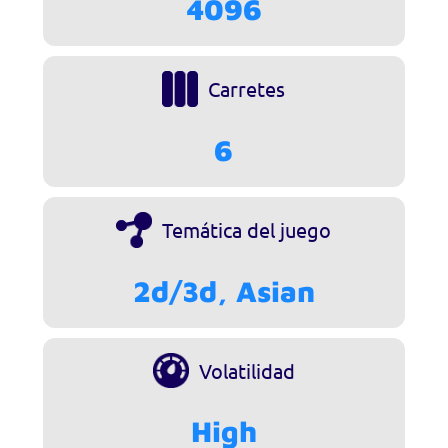
4096
Carretes
6
Temática del juego
2d/3d, Asian
Volatilidad
High