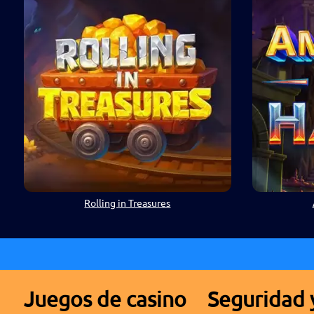
Rolling in Treasures
Juegos de casino
Seguridad 