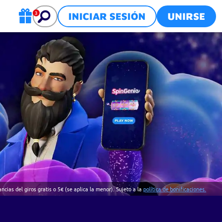
INICIAR SESIÓN
UNIRSE
cias del giros gratis o 5€ (se aplica la menor). Sujeto a la
política de bonificaciones.