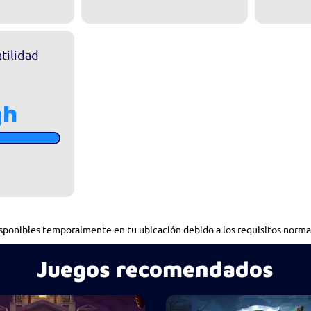
tilidad
gh
sponibles temporalmente en tu ubicación debido a los requisitos normat
Juegos recomendados