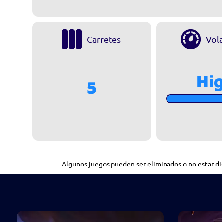
Carretes
Vola
Hi
5
Algunos juegos pueden ser eliminados o no estar di