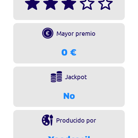
Mayor premio
0 €
Jackpot
No
Producido por