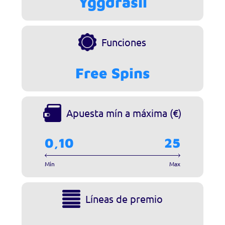
Yggdrasil
Funciones
Free Spins
Apuesta mín a máxima (€)
0,10
25
Min
Max
Líneas de premio