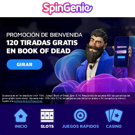
Se abona en el 1er depósito (mín 10€). Juego: Book of Dead. Giro: 0,1€. Requisitos de apuesta 60x las ganancias de
giros gratis (solo slots). Apuesta máx: 10% (mín 0,1€) de las ganancias del giros gratis o 5€ (se aplica la menor).
Sujeto a la
política de bonificaciones.
INICIO
SLOTS
JUEGOS RÁPIDOS
CASINO