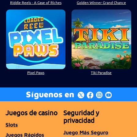
Riddle Reels - A Case of Riches
Golden Winner Grand Chance
Pixel Paws
Tiki Paradise
Síguenos en
Juegos de casino
Seguridad y
privacidad
Slots
Juego Más Seguro
Juegos Rápidos