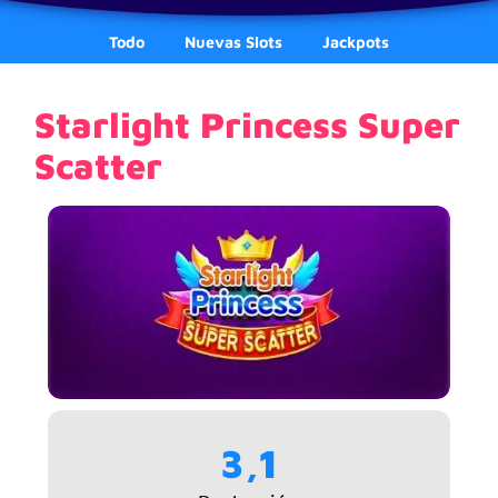
Todo
Nuevas Slots
Jackpots
Starlight Princess Super
Scatter
3,1