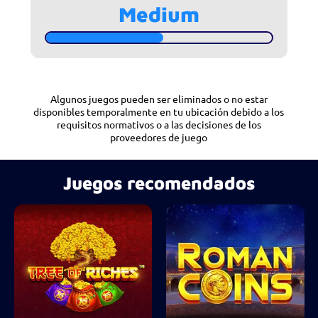
Medium
Algunos juegos pueden ser eliminados o no estar
disponibles temporalmente en tu ubicación debido a los
requisitos normativos o a las decisiones de los
proveedores de juego
Juegos recomendados