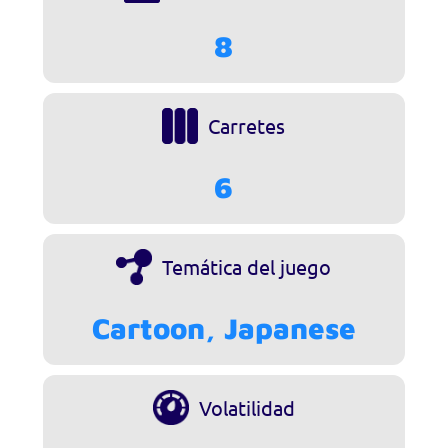
8
Carretes
6
Temática del juego
Cartoon, Japanese
Volatilidad