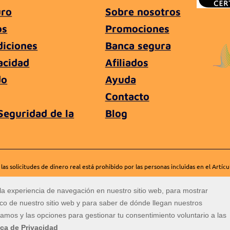
uro
Sobre nosotros
os
Promociones
diciones
Banca segura
vacidad
Afiliados
do
Ayuda
Contacto
Seguridad de la
Blog