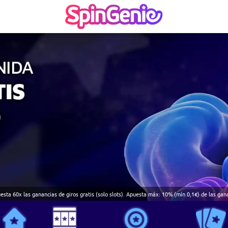
sta 60x las ganancias de giros gratis (solo slots). Apuesta máx: 10% (mín 0,1€) de las ganan