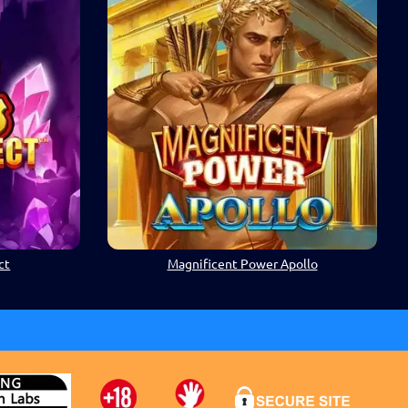
ct
Magnificent Power Apollo