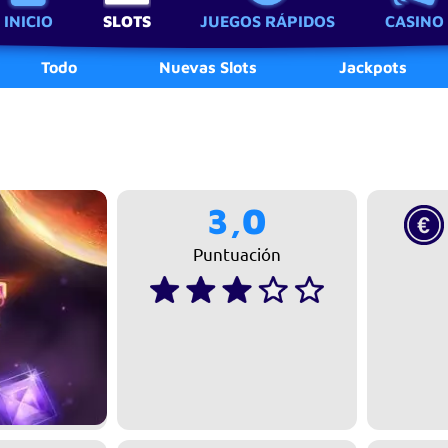
INICIO
SLOTS
JUEGOS RÁPIDOS
CASINO
Todo
Nuevas Slots
Jackpots
3,0
Puntuación