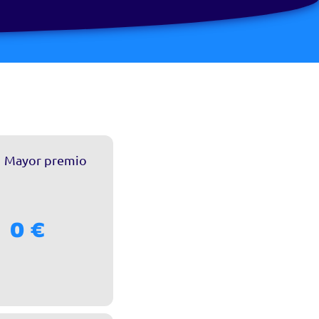
Mayor premio
0 €