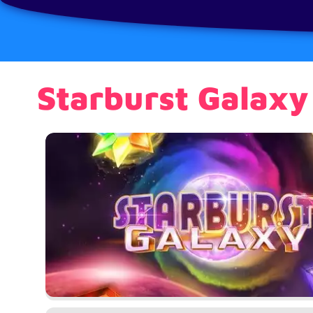
Starburst Galaxy