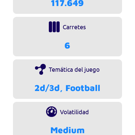
117.649
Carretes
6
Temática del juego
2d/3d, Football
Volatilidad
Medium