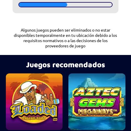
Algunos juegos pueden ser eliminados o no estar
disponibles temporalmente en tu ubicación debido a los
requisitos normativos o a las decisiones de los
proveedores de juego
Juegos recomendados