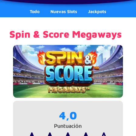
Todo
Nuevas Slots
Jackpots
Spin & Score Megaways
4,0
Puntuación