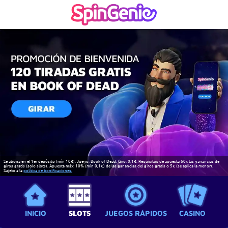
Se abona en el 1er depósito (mín 10€). Juego: Book of Dead. Giro: 0,1€. Requisitos de apuesta 60x las ganancias de
giros gratis (solo slots). Apuesta máx: 10% (mín 0,1€) de las ganancias del giros gratis o 5€ (se aplica la menor).
Sujeto a la
política de bonificaciones.
INICIO
SLOTS
JUEGOS RÁPIDOS
CASINO