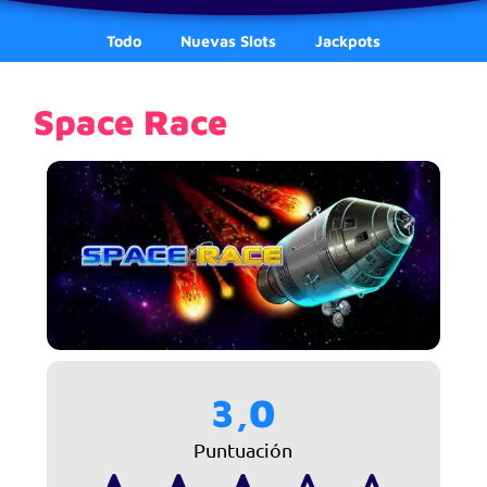
Todo
Nuevas Slots
Jackpots
Space Race
3,0
Puntuación