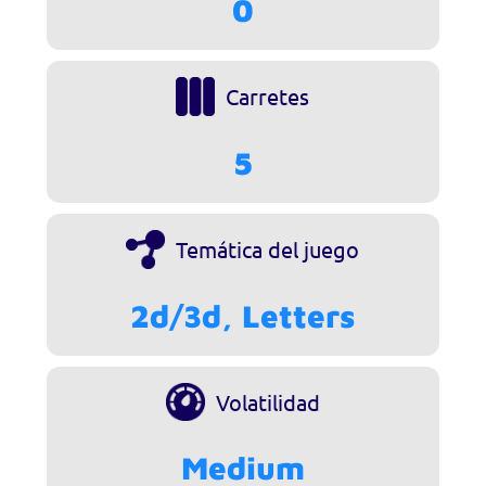
0
Carretes
5
Temática del juego
2d/3d, Letters
Volatilidad
Medium