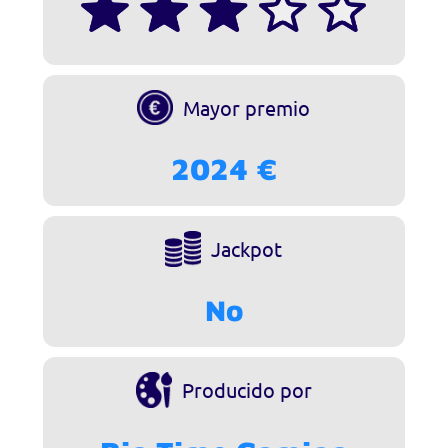
Mayor premio
2024 €
Jackpot
No
Producido por