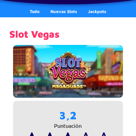
Todo
Nuevas Slots
Jackpots
Slot Vegas
3,2
Puntuación