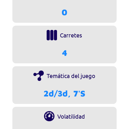
0
Carretes
4
Temática del juego
2d/3d, 7'S
Volatilidad