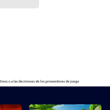
ivos o a las decisiones de los proveedores de juego