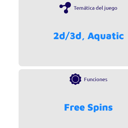
Temática del juego
2d/3d, Aquatic
Funciones
Free Spins