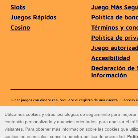
Slots
Juego Más Seg
Juegos Rápidos
Política de bon
Casino
Términos y con
Política de pri
Juego autoriza
Accesibilidad
Declaración de 
Información