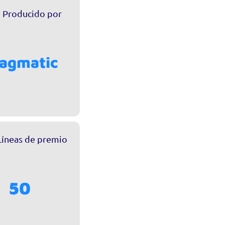
Producido por
agmatic
Líneas de premio
50