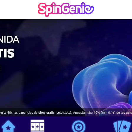
sta 60x las ganancias de giros gratis (solo slots). Apuesta máx: 10% (mín 0,1€) de las ganan