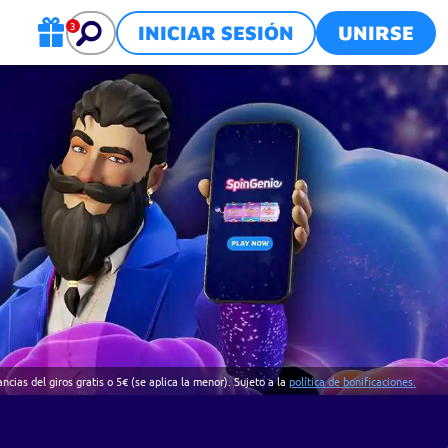
INICIAR SESIÓN
UNIRSE
cias del giros gratis o 5€ (se aplica la menor). Sujeto a la
política de bonificaciones.