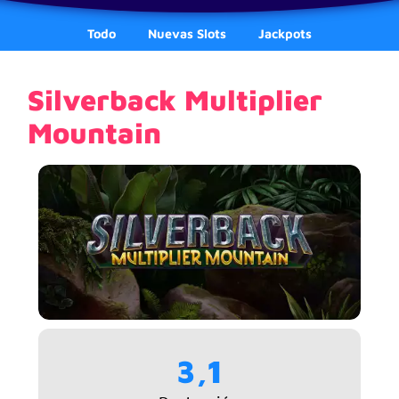
Todo
Nuevas Slots
Jackpots
Silverback Multiplier
Mountain
3,1