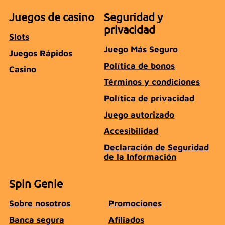
Juegos de casino
Seguridad y
privacidad
Slots
Juego Más Seguro
Juegos Rápidos
Política de bonos
Casino
Términos y condiciones
Política de privacidad
Juego autorizado
Accesibilidad
Declaración de Seguridad
de la Información
Spin Genie
Sobre nosotros
Promociones
Banca segura
Afiliados