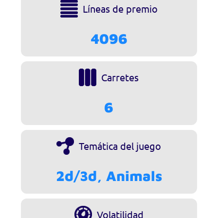
Líneas de premio
4096
Carretes
6
Temática del juego
2d/3d, Animals
Volatilidad