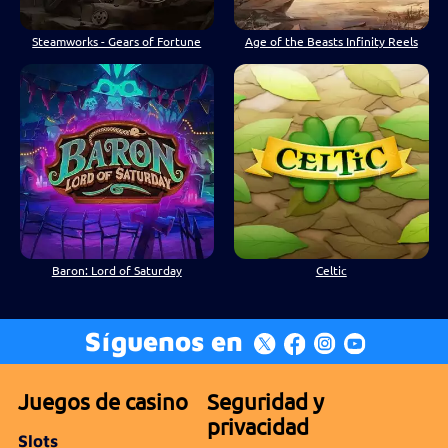
Steamworks - Gears of Fortune
Age of the Beasts Infinity Reels
Baron: Lord of Saturday
Celtic
Síguenos en
Juegos de casino
Seguridad y
privacidad
Slots