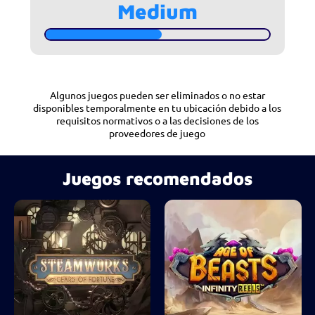
Medium
Algunos juegos pueden ser eliminados o no estar
disponibles temporalmente en tu ubicación debido a los
requisitos normativos o a las decisiones de los
proveedores de juego
Juegos recomendados