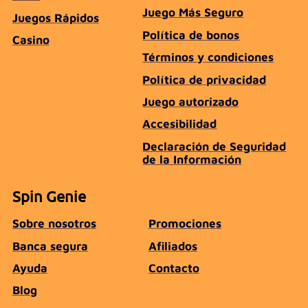
Juego Más Seguro
Juegos Rápidos
Política de bonos
Casino
Términos y condiciones
Política de privacidad
Juego autorizado
Accesibilidad
Declaración de Seguridad
de la Información
Spin Genie
Sobre nosotros
Promociones
Banca segura
Afiliados
Ayuda
Contacto
Blog