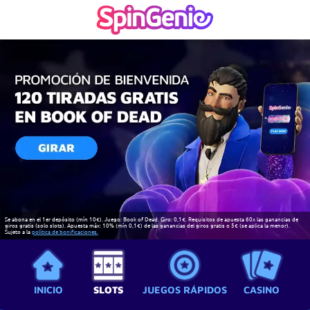
Se abona en el 1er depósito (mín 10€). Juego: Book of Dead. Giro: 0,1€. Requisitos de apuesta 60x las ganancias de
giros gratis (solo slots). Apuesta máx: 10% (mín 0,1€) de las ganancias del giros gratis o 5€ (se aplica la menor).
Sujeto a la
política de bonificaciones.
INICIO
SLOTS
JUEGOS RÁPIDOS
CASINO