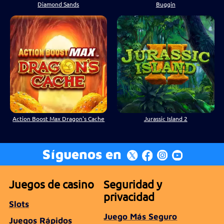
Diamond Sands
Buggin
Action Boost Max Dragon's Cache
Jurassic Island 2
Síguenos en
Juegos de casino
Seguridad y
privacidad
Slots
Juego Más Seguro
Juegos Rápidos