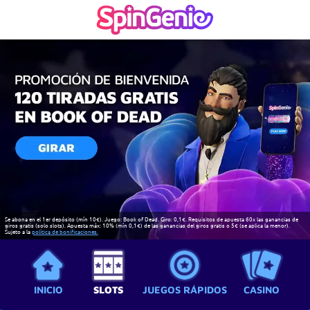
Se abona en el 1er depósito (mín 10€). Juego: Book of Dead. Giro: 0,1€. Requisitos de apuesta 60x las ganancias de
giros gratis (solo slots). Apuesta máx: 10% (mín 0,1€) de las ganancias del giros gratis o 5€ (se aplica la menor).
Sujeto a la
política de bonificaciones.
INICIO
SLOTS
JUEGOS RÁPIDOS
CASINO