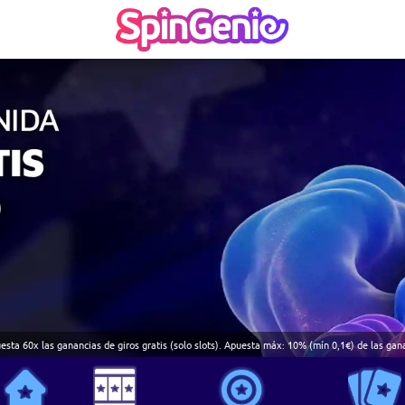
sta 60x las ganancias de giros gratis (solo slots). Apuesta máx: 10% (mín 0,1€) de las ganan