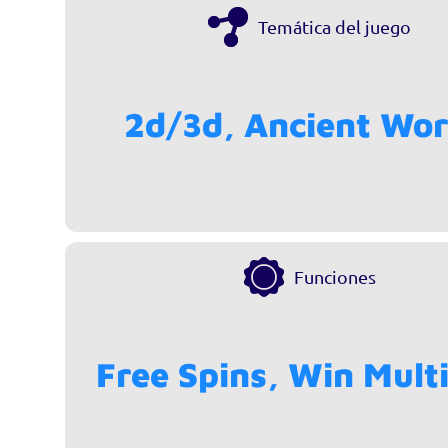
Temática del juego
2d/3d, Ancient Wor
Funciones
Free Spins, Win Multi