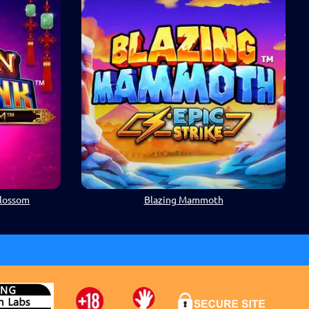
Blossom
Blazing Mammoth