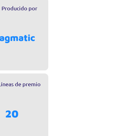
Producido por
agmatic
Líneas de premio
20