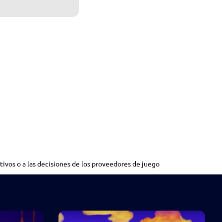
ivos o a las decisiones de los proveedores de juego