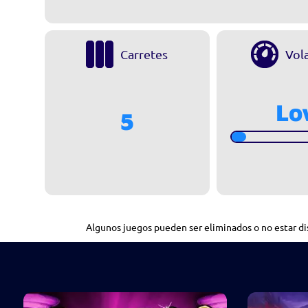
Carretes
Vola
Lo
5
Algunos juegos pueden ser eliminados o no estar di