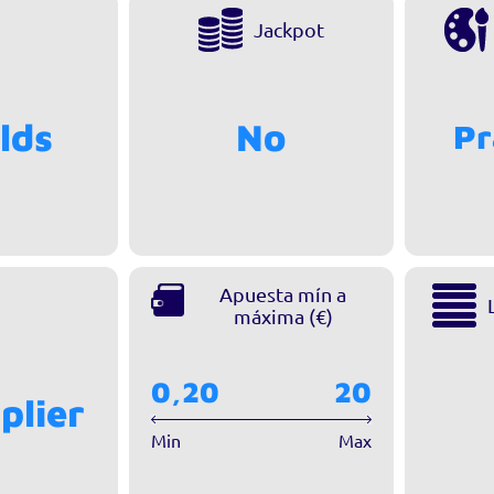
Jackpot
lds
No
Pr
Apuesta mín a
máxima (€)
0,20
20
plier
Min
Max