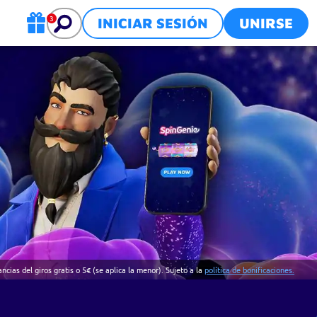
INICIAR SESIÓN
UNIRSE
cias del giros gratis o 5€ (se aplica la menor). Sujeto a la
política de bonificaciones.