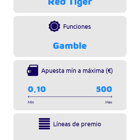
Red Tiger
Funciones
Gamble
Apuesta mín a máxima (€)
0,10
500
Min
Max
Líneas de premio