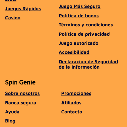
Juego Más Seguro
Juegos Rápidos
Política de bonos
Casino
Términos y condiciones
Política de privacidad
Juego autorizado
Accesibilidad
Declaración de Seguridad
de la Información
Spin Genie
Sobre nosotros
Promociones
Banca segura
Afiliados
Ayuda
Contacto
Blog