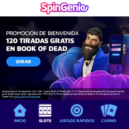
Se abona en el 1er depósito (mín 10€). Juego: Book of Dead. Giro: 0,1€. Requisitos de apuesta 60x las ganancias de
giros gratis (solo slots). Apuesta máx: 10% (mín 0,1€) de las ganancias del giros gratis o 5€ (se aplica la menor).
Sujeto a la
política de bonificaciones.
INICIO
SLOTS
JUEGOS RÁPIDOS
CASINO