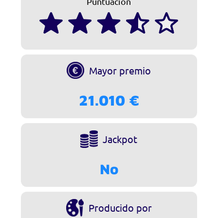
Puntuación
Mayor premio
21.010 €
Jackpot
No
Producido por