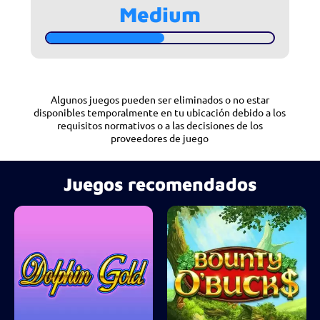
Medium
Algunos juegos pueden ser eliminados o no estar
disponibles temporalmente en tu ubicación debido a los
requisitos normativos o a las decisiones de los
proveedores de juego
Juegos recomendados