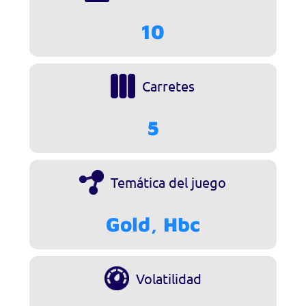
10
Carretes
5
Temática del juego
Gold, Hbc
Volatilidad