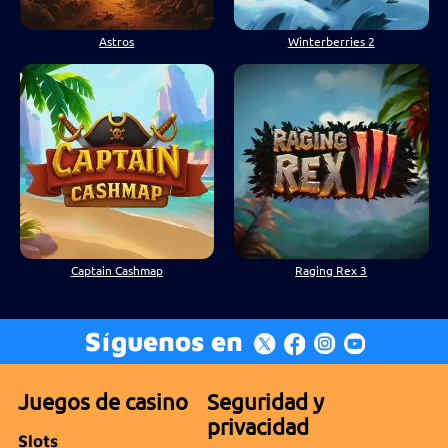
Astros
Winterberries 2
Captain Cashmap
Raging Rex 3
Síguenos en
Juegos de casino
Seguridad y
privacidad
Slots