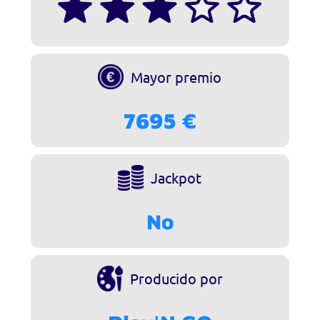
Mayor premio
7695 €
Jackpot
No
Producido por