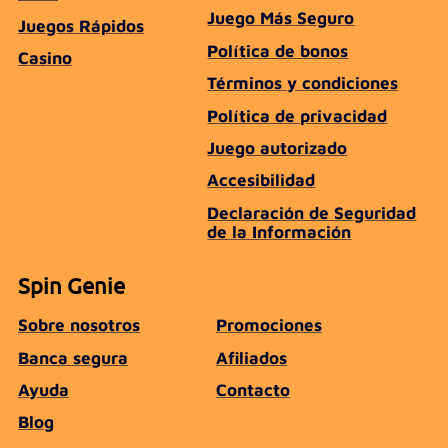
Juego Más Seguro
Juegos Rápidos
Política de bonos
Casino
Términos y condiciones
Política de privacidad
Juego autorizado
Accesibilidad
Declaración de Seguridad
de la Información
Spin Genie
Sobre nosotros
Promociones
Banca segura
Afiliados
Ayuda
Contacto
Blog