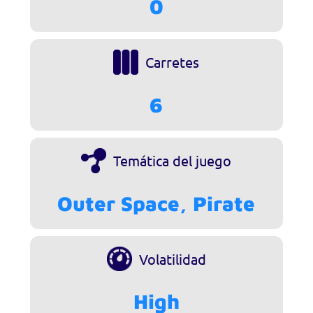
0
Carretes
6
Temática del juego
Outer Space, Pirate
Volatilidad
High