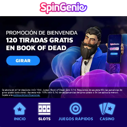
Se abona en el 1er depósito (mín 10€). Juego: Book of Dead. Giro: 0,1€. Requisitos de apuesta 60x las ganancias de
giros gratis (solo slots). Apuesta máx: 10% (mín 0,1€) de las ganancias del giros gratis o 5€ (se aplica la menor).
Sujeto a la
política de bonificaciones.
INICIO
SLOTS
JUEGOS RÁPIDOS
CASINO