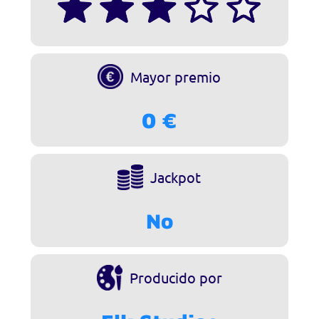
Mayor premio
0 €
Jackpot
No
Producido por